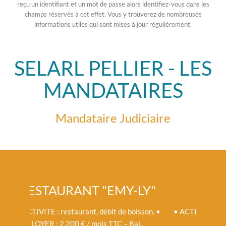
reçu un identifiant et un mot de passe alors identifiez-vous dans les
champs réservés à cet effet. Vous y trouverez de nombreuses
informations utiles qui sont mises à jour régulièrement.
SELARL PELLIER - LES
MANDATAIRES
Mandataire Judiciaire
EMY-LY"
LAVERIE "TAXI-LAV"
t de boisson. •
• ACTIVITE : négoce, location, étude de matériel
C – Bai...
informatique, bureautique, mat...