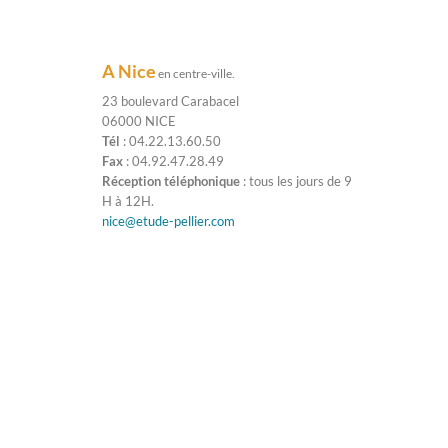
A Nice
en centre-ville.
23 boulevard Carabacel
06000 NICE
Tél
: 04.22.13.60.50
Fax
: 04.92.47.28.49
Réception téléphonique
: tous les jours de 9
H à 12H.
nice@etude-pellier.com