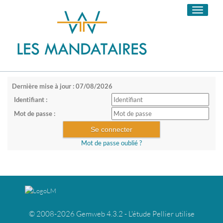
Toggle
navigati
Dernière mise à jour : 07/08/2026
Identifiant :
Mot de passe :
Mot de passe oublié ?
© 2008-2026 Gemweb 4.3.2 - L'étude Pellier utilise